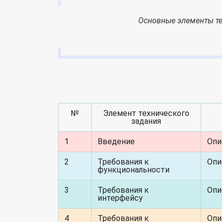
Основные элементы те
№
Элемент технического
задания
1
Введение
Опи
2
Требования к
Опи
функциональности
3
Требования к
Опи
интерфейсу
4
Требования к
Опи