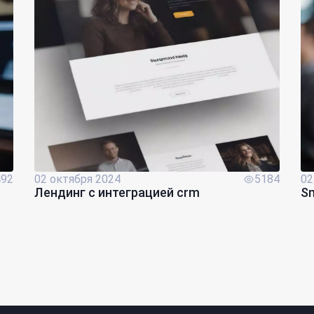
492
02 октября 2024
5184
02
Лендинг с интеграцией crm
Sm