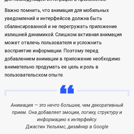
Важно помнить, что анимация для мобильных
уведомлений и интерфейсов должна быть
сбалансированной и не перегружать приложение
излишней динамикой. Слишком активная анимация
может отвлечь пользователя и усложнить
восприятие информации. Поэтому перед
добавлением анимации в приложение необходимо
внимательно продумать ее цель и роль в
пользовательском опыте.
Анимация — это нечто большее, чем декоративный
прием. Она добавляет эмоции, логику, структуру и
информацию к интерфейсу.
Джастин Уильямс, дизайнер в Google