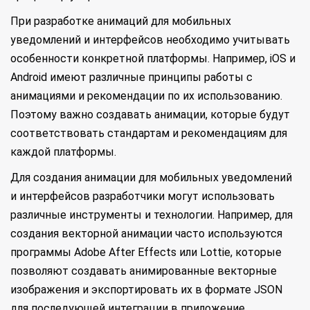
При разработке анимаций для мобильных
уведомлений и интерфейсов необходимо учитывать
особенности конкретной платформы. Например, iOS и
Android имеют различные принципы работы с
анимациями и рекомендации по их использованию.
Поэтому важно создавать анимации, которые будут
соответствовать стандартам и рекомендациям для
каждой платформы.
Для создания анимации для мобильных уведомлений
и интерфейсов разработчики могут использовать
различные инструменты и технологии. Например, для
создания векторной анимации часто используются
программы Adobe After Effects или Lottie, которые
позволяют создавать анимированные векторные
изображения и экспортировать их в формате JSON
для последующей интеграции в приложение.