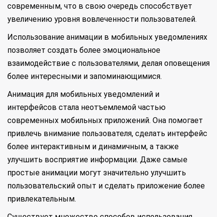
современным, что в свою очередь способствует
увеличению уровня вовлеченности пользователей.
Использование анимации в мобильных уведомлениях
позволяет создать более эмоциональное
взаимодействие с пользователями, делая оповещения
более интересными и запоминающимися.
Анимация для мобильных уведомлений и
интерфейсов стала неотъемлемой частью
современных мобильных приложений. Она помогает
привлечь внимание пользователя, сделать интерфейс
более интерактивным и динамичным, а также
улучшить восприятие информации. Даже самые
простые анимации могут значительно улучшить
пользовательский опыт и сделать приложение более
привлекательным.
Существует множество способов использования