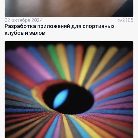
02 октября 2024
2105
Разработка приложений для спортивных
клубов и залов