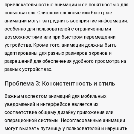
привлекательностью анимации и ее понятностью для
пользователя. Слишком сложные или быстрые
анимации могут затруднить восприятие информации,
особенно для пользователей с ограниченными
возможностями или при быстром перемещении
устройства. Кроме того, анимации должны быть
адаптированы для разных размеров экранов и
разрешений для обеспечения удобного просмотра на
разных устройствах.
Проблема 3: Консистентность и стиль
Важным аспектом анимаций для мобильных
уведомлений и интерфейсов является их
соответствие общему дизайну приложения или
операционной системы. Несогласованные анимации
могут вызвать путаницу у пользователей и нарушить