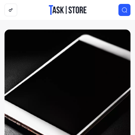
Логотип