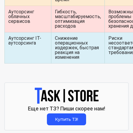
Аутсорсинг
Гибкость,
Возможны
облачных
масштабируемость,
проблемы 
сервисов
оптимизация
безопасн
расходов
хранения 
Аутсорсинг IT-
Снижение
Риски
аутсорсинга
операционных
несоответ
издержек, быстрая
стандарта
реакция на
требовани
изменения
Еще нет ТЗ? Пиши скорее нам!
Купить ТЗ!