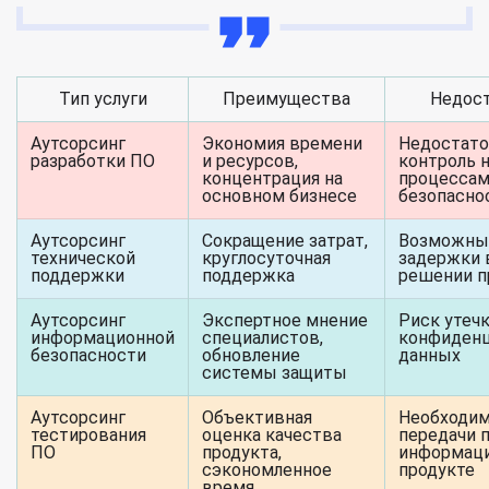
Тип услуги
Преимущества
Недос
Аутсорсинг
Экономия времени
Недостат
разработки ПО
и ресурсов,
контроль 
концентрация на
процессам
основном бизнесе
безопасн
Аутсорсинг
Сокращение затрат,
Возможны
технической
круглосуточная
задержки 
поддержки
поддержка
решении п
Аутсорсинг
Экспертное мнение
Риск утеч
информационной
специалистов,
конфиден
безопасности
обновление
данных
системы защиты
Аутсорсинг
Объективная
Необходи
тестирования
оценка качества
передачи 
ПО
продукта,
информаци
сэкономленное
продукте
время