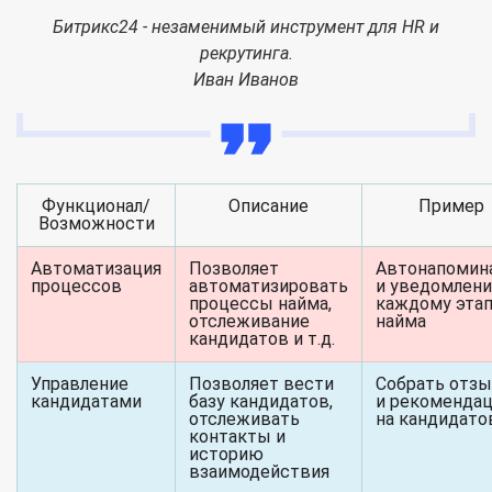
Битрикс24 - незаменимый инструмент для HR и
рекрутинга.
Иван Иванов
Функционал/
Описание
Пример
Возможности
Автоматизация
Позволяет
Автонапомин
процессов
автоматизировать
и уведомлени
процессы найма,
каждому эта
отслеживание
найма
кандидатов и т.д.
Управление
Позволяет вести
Собрать отз
кандидатами
базу кандидатов,
и рекоменда
отслеживать
на кандидато
контакты и
историю
взаимодействия