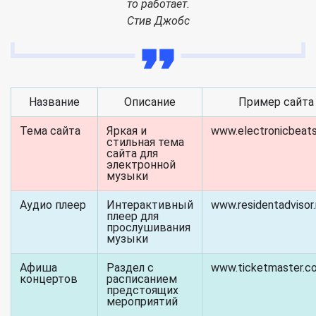
то работает.
Стив Джобс
Название
Описание
Пример сайта
Тема сайта
Яркая и
www.electronicbeat
стильная тема
сайта для
электронной
музыки
Аудио плеер
Интерактивный
www.residentadvisor
плеер для
прослушивания
музыки
Афиша
Раздел с
www.ticketmaster.c
концертов
расписанием
предстоящих
мероприятий