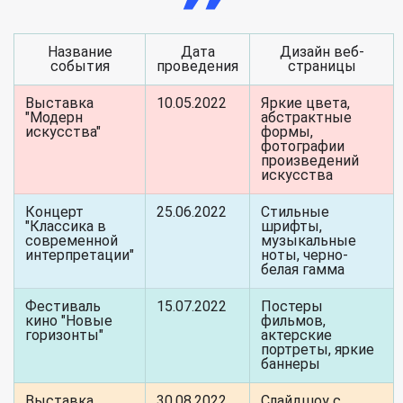
Название
Дата
Дизайн веб-
события
проведения
страницы
Выставка
10.05.2022
Яркие цвета,
"Модерн
абстрактные
искусства"
формы,
фотографии
произведений
искусства
Концерт
25.06.2022
Стильные
"Классика в
шрифты,
современной
музыкальные
интерпретации"
ноты, черно-
белая гамма
Фестиваль
15.07.2022
Постеры
кино "Новые
фильмов,
горизонты"
актерские
портреты, яркие
баннеры
Выставка
30.08.2022
Слайдшоу с