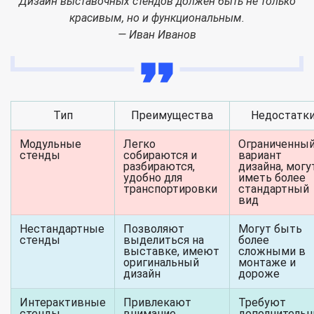
Дизайн выставочных стендов должен быть не только
красивым, но и функциональным.
— Иван Иванов
Тип
Преимущества
Недостатк
Модульные
Легко
Ограниченны
стенды
собираются и
вариант
разбираются,
дизайна, могу
удобно для
иметь более
транспортировки
стандартный
вид
Нестандартные
Позволяют
Могут быть
стенды
выделиться на
более
выставке, имеют
сложными в
оригинальный
монтаже и
дизайн
дороже
Интерактивные
Привлекают
Требуют
стенды
внимание
дополнитель