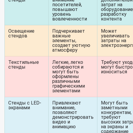
посетителей,
затрат на
повышают
оборудование
уровень
разработку
вовлеченности
контента
Освещение
Подчеркивает
Может
стендов
важные
увеличивать
элементы,
затраты на
создает уютную
электроэнер
атмосферу
Текстильные
Легкие, легко
Требуют уход
стенды
собираются и
могут быстро
могут быть
износиться
оформлены
различными
графическими
элементами
Стенды с LED-
Привлекают
Могут быть
экранами
внимание,
заметными
позволяют
конкурентам,
демонстрировать
требуют
видео и
высоких затр
анимацию
на экраны и
содержание