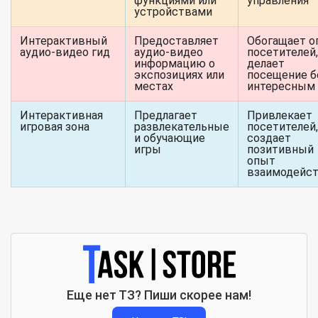
функциями или
управления
устройствами
Интерактивный
Предоставляет
Обогащает о
аудио-видео гид
аудио-видео
посетителей,
информацию о
делает
экспозициях или
посещение б
местах
интересным
Интерактивная
Предлагает
Привлекает
игровая зона
развлекательные
посетителей,
и обучающие
создает
игры
позитивный
опыт
взаимодейс
Еще нет ТЗ? Пиши скорее нам!