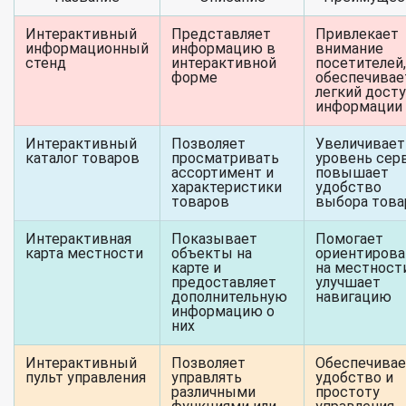
Интерактивный
Представляет
Привлекает
информационный
информацию в
внимание
стенд
интерактивной
посетителей,
форме
обеспечивае
легкий досту
информации
Интерактивный
Позволяет
Увеличивает
каталог товаров
просматривать
уровень серв
ассортимент и
повышает
характеристики
удобство
товаров
выбора това
Интерактивная
Показывает
Помогает
карта местности
объекты на
ориентирова
карте и
на местности
предоставляет
улучшает
дополнительную
навигацию
информацию о
них
Интерактивный
Позволяет
Обеспечивае
пульт управления
управлять
удобство и
различными
простоту