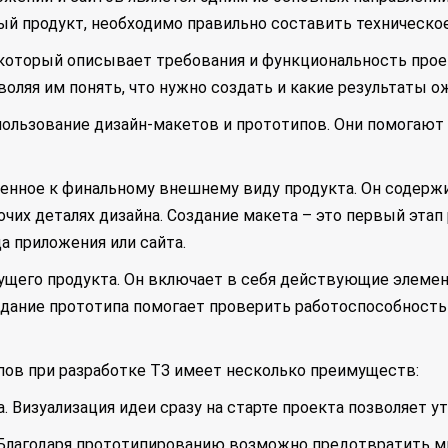
ый продукт, необходимо правильно составить техническое
, который описывает требования и функциональность прое
воляя им понять, что нужно создать и какие результаты о
ользование дизайн-макетов и прототипов. Они помогают 
женное к финальному внешнему виду продукта. Он содер
чих деталях дизайна. Создание макета – это первый этап
а приложения или сайта.
дущего продукта. Он включает в себя действующие элеме
здание прототипа помогает проверить работоспособность
пов при разработке ТЗ имеет несколько преимуществ:
. Визуализация идеи сразу на старте проекта позволяет у
 Благодаря прототипированию возможно предотвратить м