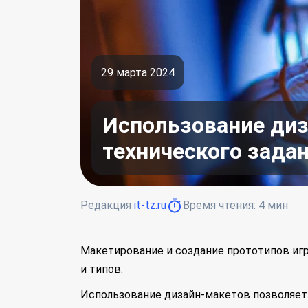
29 марта 2024
Использование диз
технического зада
Редакция
it-tz.ru
Время чтения:
4
мин
Макетирование и создание прототипов иг
и типов.
Использование дизайн-макетов позволяет 