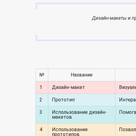
Дизайн-макеты и пр
№
Название
1
Дизайн-макет
Визуал
2
Прототип
Интера
3
Использование дизайн-
Помога
макетов
4
Использование
Позвол
прототипов