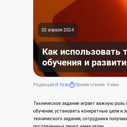
02 апреля 2024
Как использовать 
обучения и развит
Редакция
it-tz.ru
Время чтения:
4
мин
Техническое задание играет важную роль 
обучения, установить конкретные цели и з
технического задания, сотрудники получаю
поставленных перед ними задач.