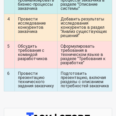
проанализировать
процессы заказчика в
бизнес-процессы
разделе "Описание
заказчика
системы"
4
Провести
Добавить результаты
исследование
исследования
конкурентов
конкурентов в раздел
заказчика
"Анализ существующих
решений"
5
Обсудить
Сформулировать
требования с
требования в
командой
техническом языке в
разработчиков
разделе "Требования к
разработке"
6
Провести
Подготовить
презентацию
презентацию, включая
технического
разделы с описанием
задания заказчику
потребностей заказчика