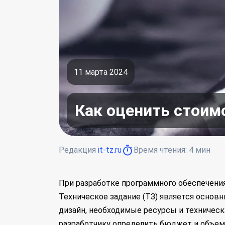
11 марта 2024
Как оценить стоим
Редакция
it-tz.ru
Время чтения:
4
мин
При разработке программного обеспечения
Техническое задание (ТЗ) является основ
дизайн, необходимые ресурсы и техничес
разработчику определить бюджет и объем