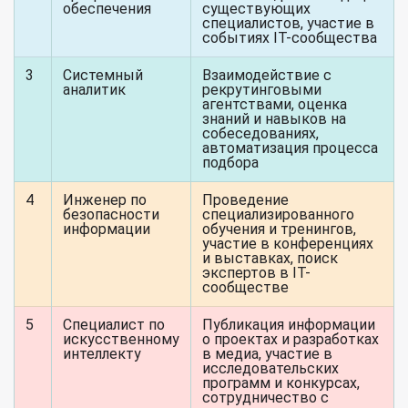
обеспечения
существующих
специалистов, участие в
событиях IT-сообщества
3
Системный
Взаимодействие с
аналитик
рекрутинговыми
агентствами, оценка
знаний и навыков на
собеседованиях,
автоматизация процесса
подбора
4
Инженер по
Проведение
безопасности
специализированного
информации
обучения и тренингов,
участие в конференциях
и выставках, поиск
экспертов в IT-
сообществе
5
Специалист по
Публикация информации
искусственному
о проектах и разработках
интеллекту
в медиа, участие в
исследовательских
программ и конкурсах,
сотрудничество с