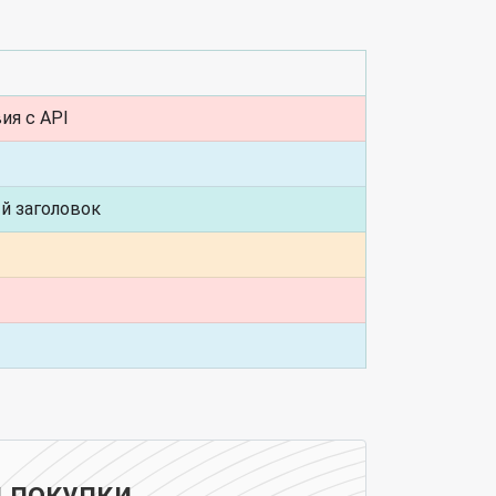
ия с API
ый заголовок
 покупки