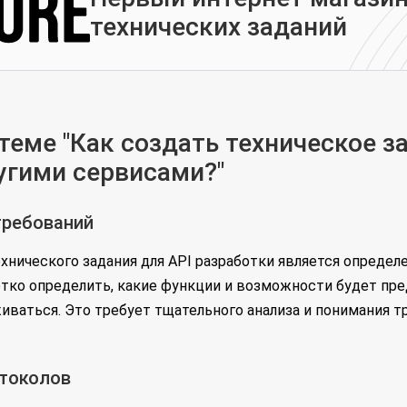
технических заданий
еме "Как создать техническое з
ругими сервисами?"
требований
ехнического задания для API разработки является опреде
тко определить, какие функции и возможности будет пре
аться. Это требует тщательного анализа и понимания тр
отоколов