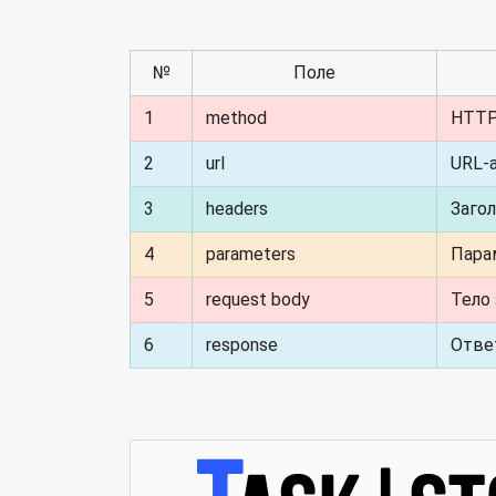
№
Поле
1
method
HTTP
2
url
URL-
3
headers
Загол
4
parameters
Пара
5
request body
Тело
6
response
Отве