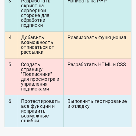
3
Разработать
Написать на PHP
скрипт на
серверной
стороне для
обработки
подписки
4
Добавить
Реализовать функционал
возможность
отписаться от
рассылки
5
Создать
Разработать HTML и CSS
страницу
"Подписчики"
для просмотра и
управления
подписками
6
Протестировать
Выполнить тестирование
все функции и
и отладку
исправить
возможные
ошибки