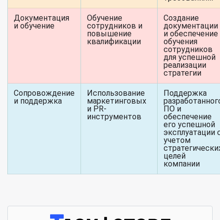
Документация
Обучение
Создание
и обучение
сотрудников и
документации
повышение
и обеспечение
квалификации
обучения
сотрудников
для успешной
реализации
стратегии
Сопровождение
Использование
Поддержка
и поддержка
маркетинговых
разработанног
и PR-
ПО и
инструментов
обеспечение
его успешной
эксплуатации 
учетом
стратегически
целей
компании