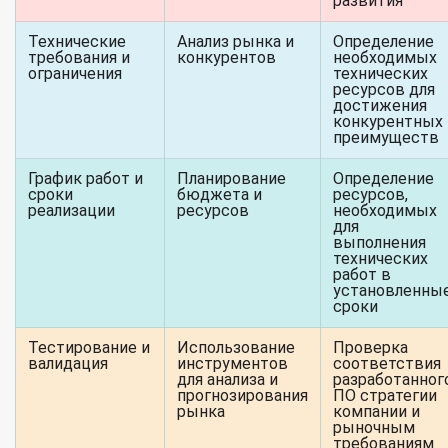
развития
Технические
Анализ рынка и
Определение
требования и
конкурентов
необходимых
ограничения
технических
ресурсов для
достижения
конкурентных
преимуществ
График работ и
Планирование
Определение
сроки
бюджета и
ресурсов,
реализации
ресурсов
необходимых
для
выполнения
технических
работ в
установленны
сроки
Тестирование и
Использование
Проверка
валидация
инструментов
соответствия
для анализа и
разработанног
прогнозирования
ПО стратегии
рынка
компании и
рыночным
требованиям