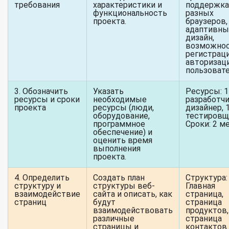
требования
характеристики и
поддержка
функциональность
разных
проекта.
браузеров,
адаптивны
дизайн,
возможно
регистраци
авторизац
пользовате
3. Обозначить
Указать
Ресурсы: 1
ресурсы и сроки
необходимые
разработчи
проекта
ресурсы (люди,
дизайнер, 
оборудование,
тестировщ
программное
Сроки: 2 м
обеспечение) и
оценить время
выполнения
проекта.
4. Определить
Создать план
Структура:
структуру и
структуры веб-
Главная
взаимодействие
сайта и описать, как
страница,
страниц
будут
страница
взаимодействовать
продуктов,
различные
страница
страницы и
контактов.