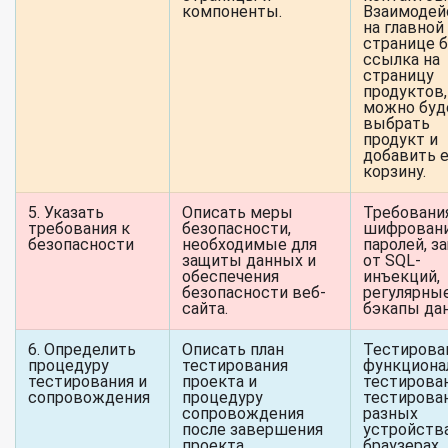
компоненты.
Взаимодей
на главной
странице 
ссылка на
страницу
продуктов,
можно буд
выбрать
продукт и
добавить е
корзину.
5. Указать
Описать меры
Требования
требования к
безопасности,
шифрован
безопасности
необходимые для
паролей, з
защиты данных и
от SQL-
обеспечения
инъекций,
безопасности веб-
регулярны
сайта.
бэкапы да
6. Определить
Описать план
Тестирова
процедуру
тестирования
функциона
тестирования и
проекта и
тестирован
сопровождения
процедуру
тестирова
сопровождения
разных
после завершения
устройства
проекта.
браузерах.