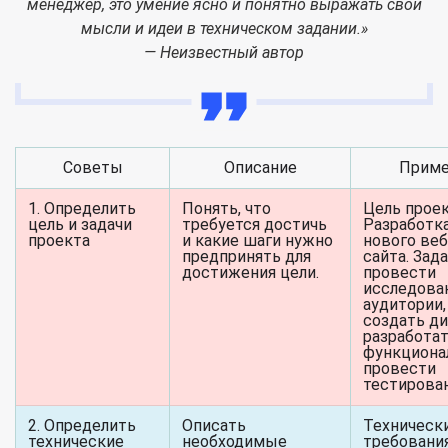
менеджер, это умение ясно и понятно выражать свои
мысли и идеи в техническом задании.»
— Неизвестный автор
Советы
Описание
Прим
1. Определить
Понять, что
Цель проек
цель и задачи
требуется достичь
Разработк
проекта
и какие шаги нужно
нового веб
предпринять для
сайта. Зада
достижения цели.
провести
исследова
аудитории,
создать ди
разработа
функциона
провести
тестирован
2. Определить
Описать
Техническ
технические
необходимые
требования