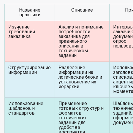
Название
Описание
Пр
практики
Изучение
Анализ и понимание
Интервь
требований
потребностей
заказчик
заказчика
заказчика для
докумен
правильного
опрос
описания в
пользов
техническом
задании
Структурирование
Разделение
Использ
информации
информации на
заголовк
логические блоки и
списков,
установление их
акценти
иерархии
ключев
момента
Использование
Применение
Шаблон
шаблонов и
готовых структур и
техниче
стандартов
форматов
заданий
технических
оформле
заданий для
докумен
удобства
восприятия