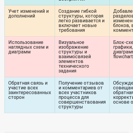
Учет изменений и
Создание гибкой
Добавле
дополнений
структуры, которая
разделов
легко развивается и
изменен
включает новые
блоков, 
требования
коммент
Использование
Визуальное
Блок-сх
наглядных схем и
изображение
графики,
диаграмм
структуры и
диаграм
взаимосвязей
flowchart
элементов
технического
задания
Обратная связь и
Получение отзывов
Обсужде
участие всех
и комментариев от
совещан
заинтересованных
всех участников
обратная
сторон
процесса для
коррект
совершенствования
основе 
структуры