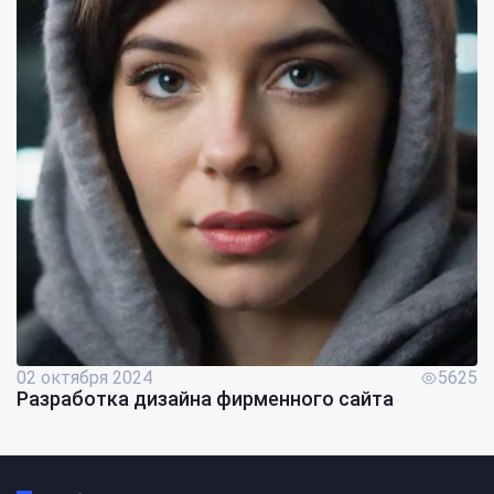
02 октября 2024
5625
Разработка дизайна фирменного сайта