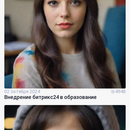
02 октября 2024
4948
Внедрение битрикс24 в образование