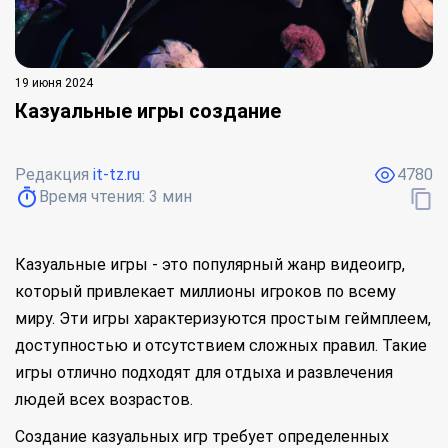
19 июня 2024
Казуальные игры создание
Редакция
it-tz.ru
4780
Время чтения:
3
мин
Казуальные игры - это популярный жанр видеоигр,
который привлекает миллионы игроков по всему
миру. Эти игры характеризуются простым геймплеем,
доступностью и отсутствием сложных правил. Такие
игры отлично подходят для отдыха и развлечения
людей всех возрастов.
Создание казуальных игр требует определенных