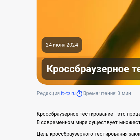
24 июня 2024
Кроссбраузерное т
Редакция
it-tz.ru
Время чтения:
3
мин
Кроссбраузерное тестирование - это проц
В современном мире существует множеств
Цель кроссбраузерного тестирования закл