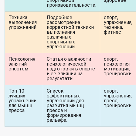
спортивной
здоровье
производительности.
Техника
Подробное
спорт,
выполнения
рассмотрение
упражнения,
упражнений
корректной техники
техника,
выполнения
фитнес
различных
спортивных
упражнений.
Психология
Статья о важности
спорт,
занятий
психологической
психология,
спортом
подготовки в спорте
мотивация,
и ее влиянии на
тренировки
результаты.
Топ-10
Список
спорт,
лучших
эффективных
упражнения,
упражнений
упражнений для
пресс,
для мышц
развития мышц
тренировки
пресса
пресса и
формирования
рельефа.