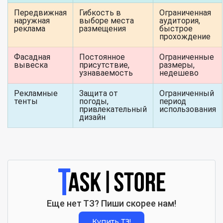
Передвижная
Гибкость в
Ограниченная
наружная
выборе места
аудитория,
реклама
размещения
быстрое
прохождение
Фасадная
Постоянное
Ограниченные
вывеска
присутствие,
размеры,
узнаваемость
недешево
Рекламные
Защита от
Ограниченный
тенты
погоды,
период
привлекательный
использования
дизайн
Еще нет ТЗ? Пиши скорее нам!
Купить ТЗ!