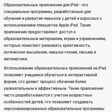
Образовательные приложения для iPad - это
специальные программы, разработанные для
обучения и развития навыков у детей и взрослых с
использованием планшетов Apple iPad. Такие
приложения предоставляют доступ к
образовательным материалам, играм и упражнениям,
которые помогают развивать креативность,
логическое мышление, навыки чтения, письма и
математики.
Использование образовательных приложений на iPad
позволяет учащимся обучаться в интерактивной
форме, что делает процесс обучения более
увлекательным и эффективным. Такие приложения
часто разрабатываются с учетом возрастных
особенностей детей, что позволяет создавать
персонализированные образовательные программы