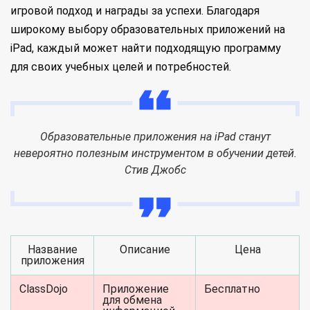
игровой подход и награды за успехи. Благодаря
широкому выбору образовательных приложений на
iPad, каждый может найти подходящую программу
для своих учебных целей и потребностей.
Образовательные приложения на iPad станут
невероятно полезным инструментом в обучении детей.
Стив Джобс
Название
Описание
Цена
приложения
ClassDojo
Приложение
Бесплатно
для обмена