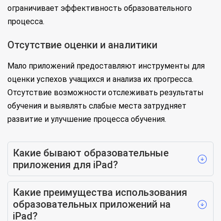
ограничивает эффективность образовательного
процесса.
Отсутствие оценки и аналитики
Мало приложений предоставляют инструменты для
оценки успехов учащихся и анализа их прогресса.
Отсутствие возможности отслеживать результаты
обучения и выявлять слабые места затрудняет
развитие и улучшение процесса обучения.
Какие бывают образовательные
приложения для iPad?
Какие преимущества использования
образовательных приложений на
iPad?