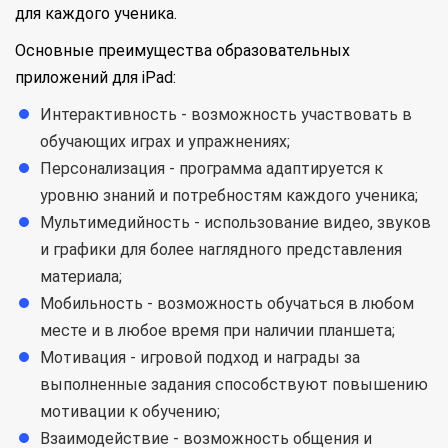
для каждого ученика.
Основные преимущества образовательных
приложений для iPad:
Интерактивность - возможность участвовать в
обучающих играх и упражнениях;
Персонализация - программа адаптируется к
уровню знаний и потребностям каждого ученика;
Мультимедийность - использование видео, звуков
и графики для более наглядного представления
материала;
Мобильность - возможность обучаться в любом
месте и в любое время при наличии планшета;
Мотивация - игровой подход и награды за
выполненные задания способствуют повышению
мотивации к обучению;
Взаимодействие - возможность общения и