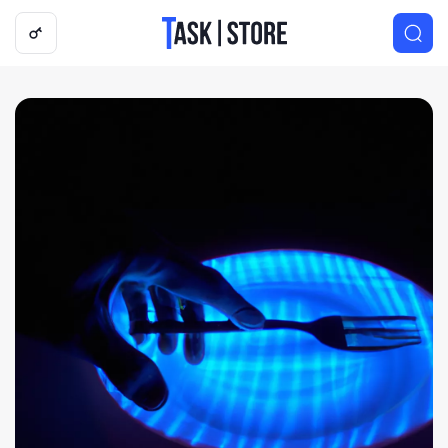
Логотип