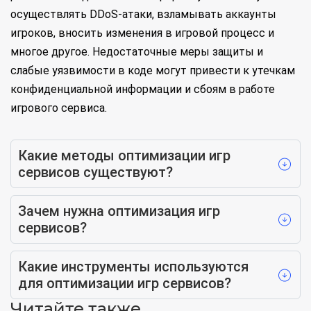
осуществлять DDoS-атаки, взламывать аккаунты
игроков, вносить изменения в игровой процесс и
многое другое. Недостаточные меры защиты и
слабые уязвимости в коде могут привести к утечкам
конфиденциальной информации и сбоям в работе
игрового сервиса.
Какие методы оптимизации игр
сервисов существуют?
Зачем нужна оптимизация игр
сервисов?
Какие инструменты используются
для оптимизации игр сервисов?
Читайте также