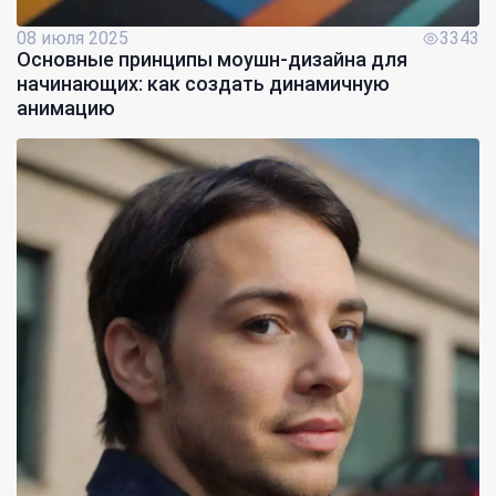
08 июля 2025
3343
Основные принципы моушн-дизайна для
начинающих: как создать динамичную
анимацию