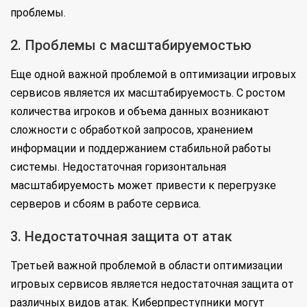
проблемы.
2. Проблемы с масштабируемостью
Еще одной важной проблемой в оптимизации игровых
сервисов является их масштабируемость. С ростом
количества игроков и объема данных возникают
сложности с обработкой запросов, хранением
информации и поддержанием стабильной работы
системы. Недостаточная горизонтальная
масштабируемость может привести к перегрузке
серверов и сбоям в работе сервиса.
3. Недостаточная защита от атак
Третьей важной проблемой в области оптимизации
игровых сервисов является недостаточная защита от
различных видов атак. Киберпреступники могут