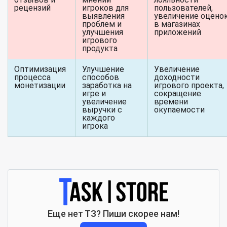
рецензий
игроков для
пользователей,
выявления
увеличение оцено
проблем и
в магазинах
улучшения
приложений
игрового
продукта
Оптимизация
Улучшение
Увеличение
процесса
способов
доходности
монетизации
заработка на
игрового проекта,
игре и
сокращение
увеличение
времени
выручки с
окупаемости
каждого
игрока
Еще нет ТЗ? Пиши скорее нам!