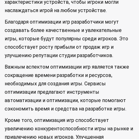
характеристики устройств, чтобы игроки могли
наслаждаться игрой на любом устройстве.
Благодаря оптимизации игр разработчики могут
создавать более качественные и увлекательные
игры, которые будут популярны среди игроков. Это
способствует росту прибыли от продаж игр и
улучшению репутации студии разработчиков.
Важным аспектом оптимизации игр является также
сокращение времени разработки и ресурсов,
необходимых для создания игры. Сервисы
оптимизации предлагают инструменты
автоматизации и оптимизации, которые помогают
сэкономить время и средства на разработке игры.
Кроме того, оптимизация игр способствует
увеличению конкурентоспособности игры на рынке и
привлечению новых игроков. Улучшенная