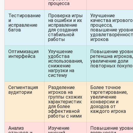
процесса
Тестирование
Проверка игры
Улучшение
и
на ошибки и их
качества игрового
исправление
исправление
процесса,
багов
для создания
повышение уровн
стабильной
удовлетворённос
работы
игроков
Оптимизация
Улучшение
Повышение уровн
интерфейса
удобства
ретеншна игроков,
использования,
увеличение доли
снижение
повторных покупо
нагрузки на
систему
Сегментация
Разделение
Более точное
аудитории
игроков на
таргетирование,
группы схожих
увеличение
характеристик
конверсии и
для более
доходов от
эффективной
каждого игрока
работы с ними
Анализ
Изучение
Повышение уровн
отзывов и
мнений
лояльности