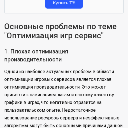
Купить ТЗ!
Основные проблемы по теме
"Оптимизация игр сервис"
1. Плохая оптимизация
производительности
Одной из наиболее актуальных проблем в области
оптимизации игровых сервисов является плохая
оптимизация производительности. Это может
привести к зависаниям, лагам и плохому качеству
графики в играх, что негативно отразится на
пользовательском опыте. Недостаточное
использование ресурсов сервера и неэффективные
алгоритмы могут быть основными причинами данной