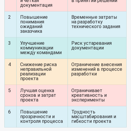
и четкая
в принятии решений
документация
2
Повышение
Временные затраты
понимания
на разработку
ожиданий
технического задания
заказчика
3
Улучшение
Риск устаревания
коммуникации
документации
между командами
4
Снижение риска
Ограничение внесения
неправильной
изменений в процессе
реализации
разработки
проекта
5
Лучшая оценка
Ограничивает
сроков и затрат
креативность и
проекта
эксперименты
6
Повышение
Трудность
прозрачности и
масштабирования и
контроля процесса
гибкости проекта