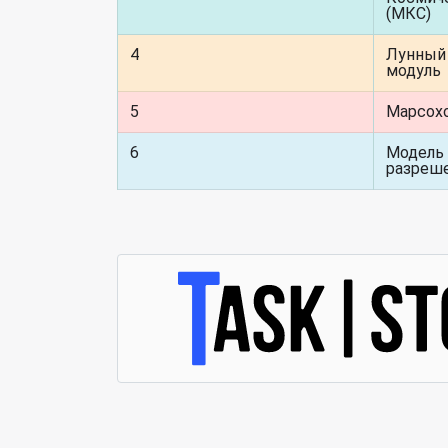
(МКС)
4
Лунный
модуль
5
Марсох
6
Модель
разреш