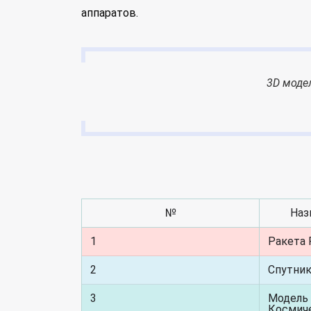
аппаратов.
3D моде
№
Наз
1
Ракета 
2
Спутник 
3
Модель
Космич