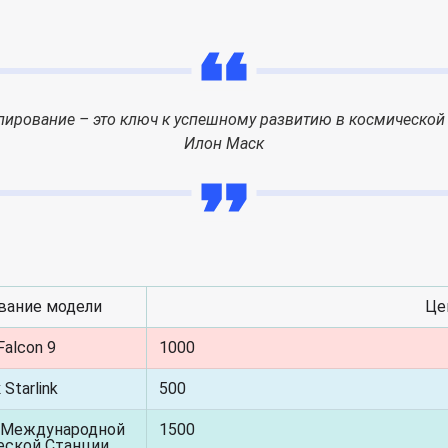
лирование – это ключ к успешному развитию в космической 
Илон Маск
вание модели
Це
Falcon 9
1000
Starlink
500
 Международной
1500
еской Станции