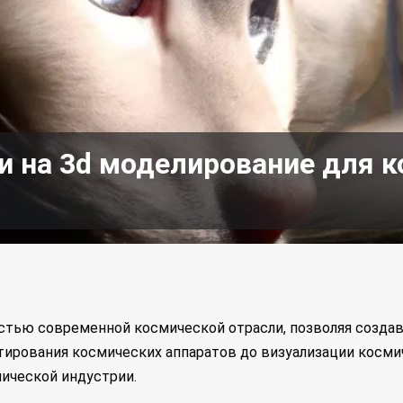
и на 3d моделирование для 
стью современной космической отрасли, позволяя созда
тирования космических аппаратов до визуализации косми
ической индустрии.