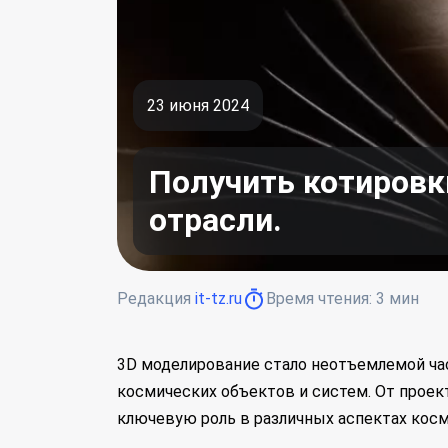
23 июня 2024
Получить котировк
отрасли.
Редакция
it-tz.ru
Время чтения:
3
мин
3D моделирование стало неотъемлемой ча
космических объектов и систем. От проек
ключевую роль в различных аспектах косм