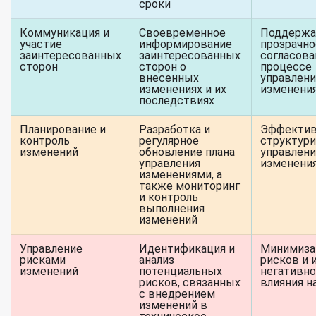
сроки
Коммуникация и
Своевременное
Поддержа
участие
информирование
прозрачно
заинтересованных
заинтересованных
согласова
сторон
сторон о
процессе
внесенных
управлени
изменениях и их
изменени
последствиях
Планирование и
Разработка и
Эффектив
контроль
регулярное
структур
изменений
обновление плана
управлен
управления
изменени
изменениями, а
также мониторинг
и контроль
выполнения
изменений
Управление
Идентификация и
Минимиза
рисками
анализ
рисков и 
изменений
потенциальных
негативно
рисков, связанных
влияния н
с внедрением
изменений в