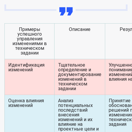
Примеры
Описание
Резу
успешного
управления
изменениями в
техническом
задании
Идентификация
Тщательное
Улучшенн
изменений
определение и
понимани
документирование
изменений
изменений в
влияния н
техническом
задании
Оценка влияния
Анализ
Принятие
изменений
потенциальных
обоснова
последствий
решений 
внесения
изменени
изменений и их
техническ
влияние на
задания
проектные цели и