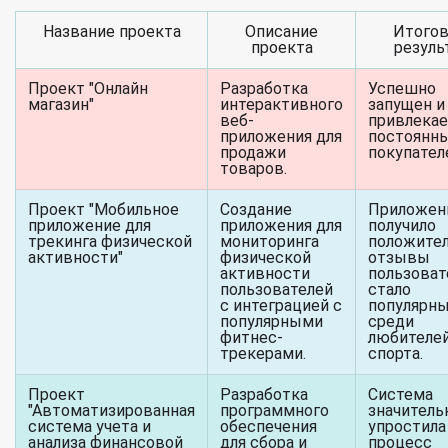
Название проекта
Описание
Итого
проекта
резуль
Проект "Онлайн
Разработка
Успешно
магазин"
интерактивного
запущен и
веб-
привлека
приложения для
постоянн
продажи
покупател
товаров.
Проект "Мобильное
Создание
Приложен
приложение для
приложения для
получило
трекинга физической
мониторинга
положите
активности"
физической
отзывы
активности
пользоват
пользователей
стало
с интеграцией с
популярн
популярными
среди
фитнес-
любителе
трекерами.
спорта.
Проект
Разработка
Система
"Автоматизированная
программного
значитель
система учета и
обеспечения
упростила
анализа финансовой
для сбора и
процесс