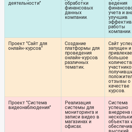
деятельности"
обработки
ведения
финансовых
финансов
данных
учета и ан
компании.
улучшив
эффектив
работы
компании.
Проект "Сайт для
Создание
Сайт усп
онлайн-курсов"
платформы для
запущен и
проведения
привлека
онлайн-курсов
большое
различных
количест
тематик.
участнико
получивш
положите
отзывы о
качестве
курсов.
Проект "Система
Реализация
Система
видеонаблюдения"
системы для
успешно
мониторинга и
внедрена 
записи видео в
нескольки
магазинах и
объектах 
офисах.
обеспечи
высокий