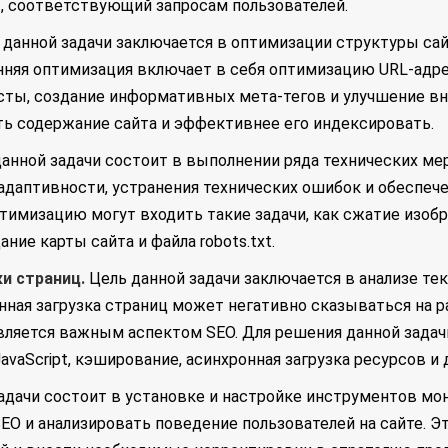
т, соответствующий запросам пользователей.
данной задачи заключается в оптимизации структуры сайт
нняя оптимизация включает в себя оптимизацию URL-адре
сты, создание информативных мета-тегов и улучшение в
ь содержание сайта и эффективнее его индексировать.
анной задачи состоит в выполнении ряда технических ме
 адаптивности, устранения технических ошибок и обеспеч
имизацию могут входить такие задачи, как сжатие изобр
ние карты сайта и файла robots.txt.
и страниц.
Цель данной задачи заключается в анализе те
нная загрузка страниц может негативно сказываться на 
вляется важным аспектом SEO. Для решения данной задач
vaScript, кэширование, асинхронная загрузка ресурсов и 
адачи состоит в установке и настройке инструментов мон
O и анализировать поведение пользователей на сайте. Э