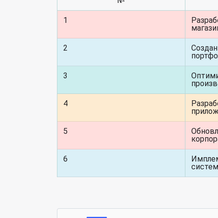
№
1
Разраб
магази
2
Создан
портфо
3
Оптими
произв
4
Разраб
прило
5
Обнов
корпор
6
Импле
систе