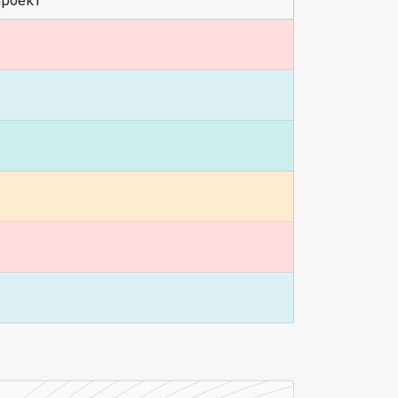
роект