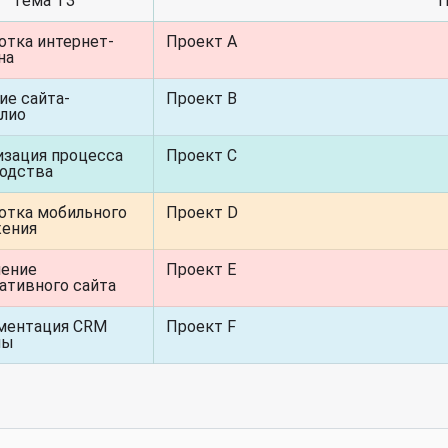
Тема ТЗ
П
отка интернет-
Проект A
на
ие сайта-
Проект B
лио
зация процесса
Проект C
одства
отка мобильного
Проект D
жения
ление
Проект E
ативного сайта
ментация CRM
Проект F
мы