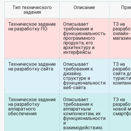
Тип технического
Описание
При
задания
Техническое задание
Описывает
ТЗ на
на разработку ПО
требования и
разрабо
функциональность
онлайн-
программного
магазин
продукта, его
архитектуру и
интерфейсы.
Техническое задание
Описывает
ТЗ на
на разработку сайта
требования к
разрабо
дизайну,
сайта д
структуре и
туристи
функциональности
компан
веб-сайта.
Техническое задание
Описывает
ТЗ на
на разработку
требования к
разрабо
аппаратного
аппаратным
новой м
обеспечения
компонентам, их
смартф
функциональности
и
взаимодействию.