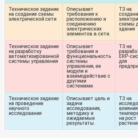
Техническое задание
Описывает
ТЗ на
на создание схемы
требования к
создан
электрической сети
расположению и
электри
соединению
схемы 
электрических
здания
элементов в сети.
Техническое задание
Описывает
ТЗ на
на разработку
требования и
разрабо
автоматизированной
функциональность
ERP-си
системы управления
системы
для
управления, ее
предпр
модули и
взаимодействие с
другими
системами.
Техническое задание
Описывает цель и
ТЗ на
на проведение
задачи
исслед
научного
исследования,
влияния
исследования
методику и
темпер
ожидаемые
на рост
результаты.
растени