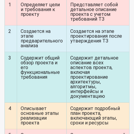
1
Определяет цели
Представляет собой
и требования к
детальное описание
проекту
проекта с учетом
требований ТЗ
2
Создается на
Создается на этапе
этапе
проектирования после
предварительного
утверждения ТЗ
анализа
3
Содержит общий
Содержит детальное
обзор проекта и
описание всех
его
аспектов проекта,
функциональные
включая
требования
проектирование
архитектуры,
алгоритмы,
интерфейсы и
документацию
4
Описывает
Содержит подробный
основные этапы
план проекта,
реализации
включающий этапы,
проекта
сроки и ресурсы