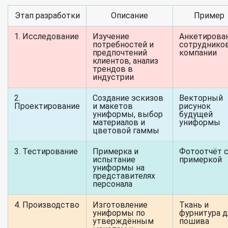
Этап разработки
Описание
Пример
1. Исследование
Изучение
Анкетирова
потребностей и
сотруднико
предпочтений
компании
клиентов, анализ
трендов в
индустрии
2.
Создание эскизов
Векторный
Проектирование
и макетов
рисунок
униформы, выбор
будущей
материалов и
униформы
цветовой гаммы
3. Тестирование
Примерка и
Фотоотчёт 
испытание
примеркой
униформы на
представителях
персонала
4. Производство
Изготовление
Ткань и
униформы по
фурнитура д
утверждённым
пошива