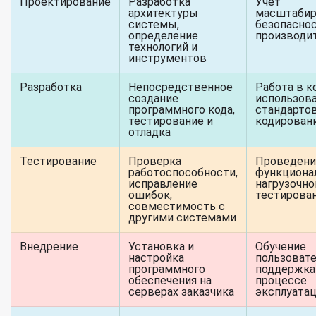
Проектирование
Разработка
Учет
архитектуры
масштабир
системы,
безопаснос
определение
производи
технологий и
инструментов
Разработка
Непосредственное
Работа в к
создание
использов
программного кода,
стандарто
тестирование и
кодирован
отладка
Тестирование
Проверка
Проведени
работоспособности,
функциона
исправление
нагрузочно
ошибок,
тестирова
совместимость с
другими системами
Внедрение
Установка и
Обучение
настройка
пользовате
программного
поддержка
обеспечения на
процессе
серверах заказчика
эксплуата