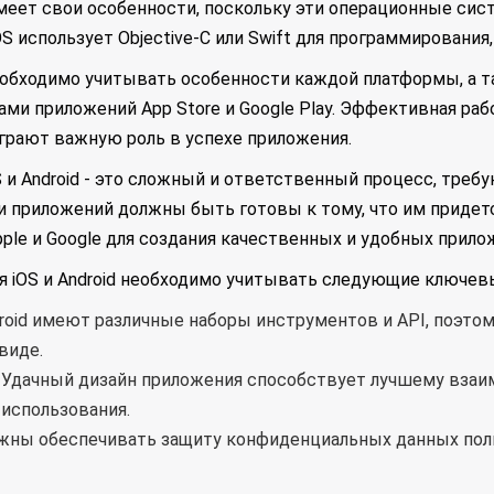
имеет свои особенности, поскольку эти операционные сис
использует Objective-C или Swift для программирования, а A
обходимо учитывать особенности каждой платформы, а та
и приложений App Store и Google Play. Эффективная рабо
грают важную роль в успехе приложения.
 и Android - это сложный и ответственный процесс, треб
и приложений должны быть готовы к тому, что им придет
ple и Google для создания качественных и удобных прило
я iOS и Android необходимо учитывать следующие ключев
roid имеют различные наборы инструментов и API, поэтом
виде.
. Удачный дизайн приложения способствует лучшему вза
использования.
жны обеспечивать защиту конфиденциальных данных пол