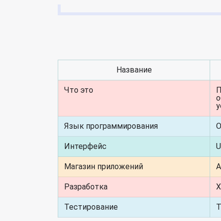
Название
Что это
П
о
у
Язык программирования
O
Интерфейс
U
Магазин приложений
A
Разработка
X
Тестирование
T