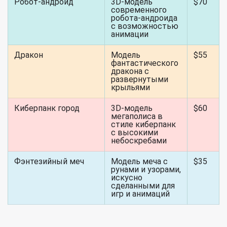
Робот-андроид
3D-модель
$70
современного
робота-андроида
с возможностью
анимации
Дракон
Модель
$55
фантастического
дракона с
развернутыми
крыльями
Киберпанк город
3D-модель
$60
мегаполиса в
стиле киберпанк
с высокими
небоскребами
Фэнтезийный меч
Модель меча с
$35
рунами и узорами,
искусно
сделанными для
игр и анимаций