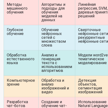
Методы
Алгоритмы и
Линейная
машинного
подходы для
регрессия, SVM,
обучения
обучения
деревья принят
моделей на
решений
данных
Глубокое
Обучение
Сверточные
обучение
нейронных
нейронные сети
сетей с
рекуррентные
множеством
нейронные сет
слоев
Обработка
Анализ и
Модели word2ve
естественного
генерация
тематическое
языка
текста с
моделирование
использованием
алгоритмов
Компьютерное
Обработка и
Детекция
зрение
анализ
объектов,
изображений и
сегментация
видео
изображений
Разработка
Создание и
Использование
чат-ботов
обучение чат-
Natural Language