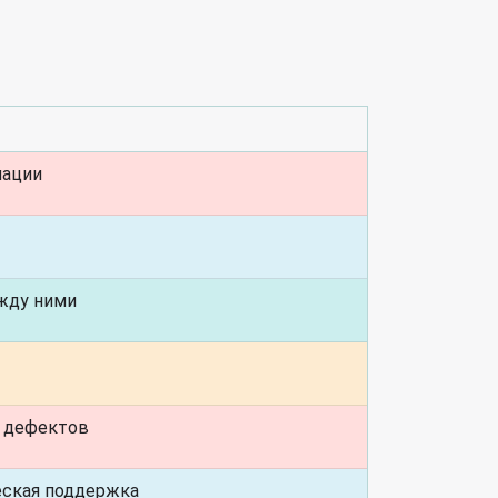
мации
жду ними
и дефектов
еская поддержка