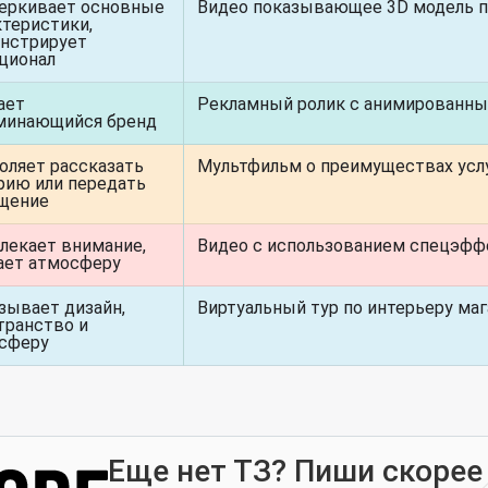
еркивает основные
Видео показывающее 3D модель п
ктеристики,
нстрирует
ционал
ает
Рекламный ролик с анимированны
минающийся бренд
оляет рассказать
Мультфильм о преимуществах усл
рию или передать
щение
лекает внимание,
Видео с использованием спецэфф
ает атмосферу
зывает дизайн,
Виртуальный тур по интерьеру ма
транство и
сферу
Еще нет ТЗ? Пиши скорее