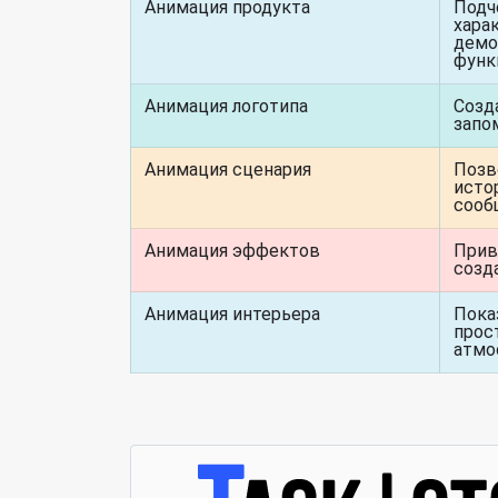
Анимация продукта
Подч
хара
демо
функ
Анимация логотипа
Созд
запо
Анимация сценария
Позв
исто
сооб
Анимация эффектов
Прив
созд
Анимация интерьера
Пока
прос
атмо