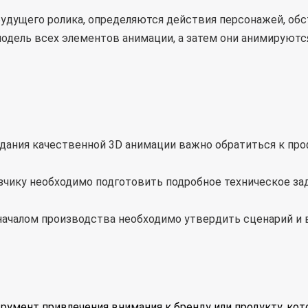
удущего ролика, определяются действия персонажей, обс
одель всех элементов анимации, а затем они анимируютс
здания качественной 3D анимации важно обратиться к пр
азчику необходимо подготовить подробное техническое за
 началом производства необходимо утвердить сценарий и
румент привлечения внимания к бренду или продукту, ко