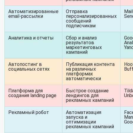
Автоматизированные
Отправка
Mail
email-рассылки
персонализированных
Sen
сообщений
подписчикам
Аналитика и отчеты
Сбор и анализ
Goo
результатов
Anal
маркетинговых
Yan
кампаний
Автопостинг в
Публикация контента
Hoot
социальных сетях
на различных
Buf
платформах
автоматически
Платформа для
Быстрое создание
Tild
создания landing page
лендингов для
Unb
рекламных кампаний
Рекламный робот
Автоматизация
Fac
запуска и
Man
оптимизации
Goo
рекламных кампаний