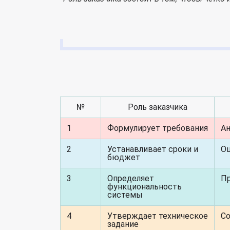
№
Роль заказчика
1
Формулирует требования
Ан
2
Устанавливает сроки и
Оц
бюджет
3
Определяет
Пр
функциональность
системы
4
Утверждает техническое
Со
задание