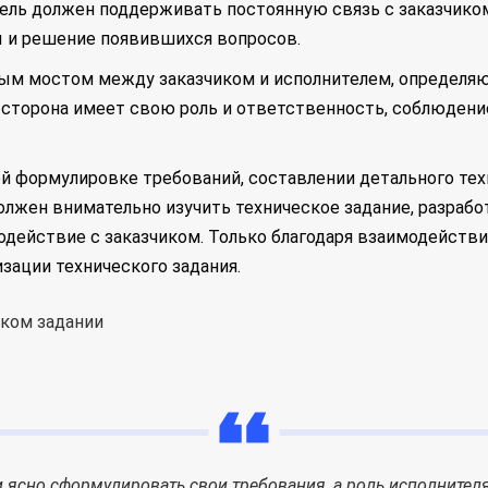
тель должен поддерживать постоянную связь с заказчико
ы и решение появившихся вопросов.
ным мостом между заказчиком и исполнителем, определя
я сторона имеет свою роль и ответственность, соблюде
ной формулировке требований, составлении детального тех
олжен внимательно изучить техническое задание, разработ
одействие с заказчиком. Только благодаря взаимодейств
зации технического задания.
 и ясно сформулировать свои требования, а роль исполнител