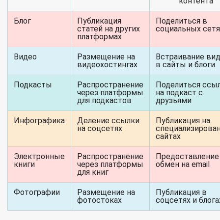
контента
Блог
Публикация
Поделиться в
статей на других
социальных сетя
платформах
Видео
Размещение на
Встраивание ви
видеохостингах
в сайты и блоги
Подкасты
Распространение
Поделиться ссы
через платформы
на подкаст с
для подкастов
друзьями
Инфографика
Деление ссылки
Публикация на
на соцсетях
специализирова
сайтах
Электронные
Распространение
Предоставление
книги
через платформы
обмен на email
для книг
Фотографии
Размещение на
Публикация в
фотостоках
соцсетях и блога