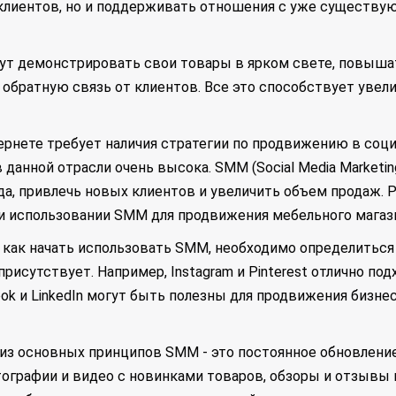
клиентов, но и поддерживать отношения с уже существу
т демонстрировать свои товары в ярком свете, повышат
ь обратную связь от клиентов. Все это способствует уве
ернете требует наличия стратегии по продвижению в соц
в данной отрасли очень высока. SMM (Social Media Market
да, привлечь новых клиентов и увеличить объем продаж.
и использовании SMM для продвижения мебельного магаз
 как начать использовать SMM, необходимо определиться
присутствует. Например, Instagram и Pinterest отлично по
ok и LinkedIn могут быть полезны для продвижения бизнес
 из основных принципов SMM - это постоянное обновление 
графии и видео с новинками товаров, обзоры и отзывы к