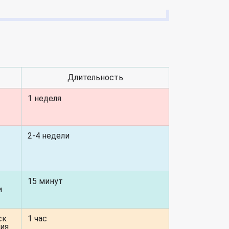
Длительность
1 неделя
2-4 недели
15 минут
и
ск
1 час
ния