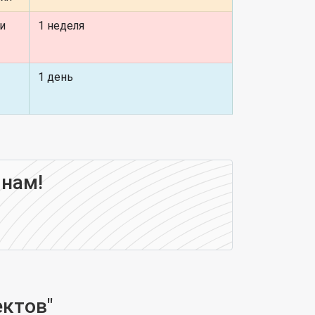
 и
1 неделя
1 день
 нам!
ктов"