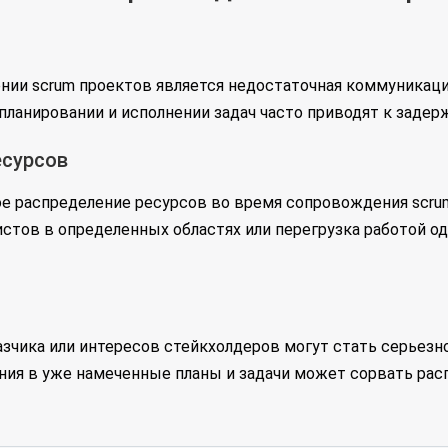
нии scrum проектов является недостаточная коммуникац
планировании и исполнении задач часто приводят к задер
есурсов
е распределение ресурсов во время сопровождения scru
тов в определенных областях или перегрузка работой одн
зчика или интересов стейкхолдеров могут стать серьез
ия в уже намеченные планы и задачи может сорвать рас