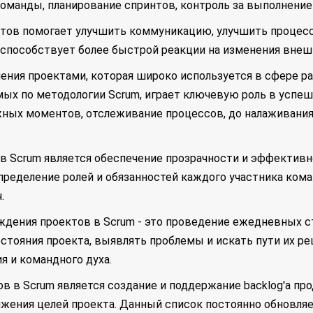
манды, планирование спринтов, контроль за выполнением 
ов помогает улучшить коммуникацию, улучшить процесс 
 способствует более быстрой реакции на изменения внешн
ления проектами, которая широко используется в сфере р
ых по методологии Scrum, играет ключевую роль в успеш
ажных моментов, отслеживание процессов, до налаживани
в Scrum является обеспечение прозрачности и эффективн
 определение ролей и обязанностей каждого участника ком
.
дения проектов в Scrum - это проведение ежедневных с
стояния проекта, выявлять проблемы и искать пути их ре
 и командного духа.
 Scrum является создание и поддержание backlog'а продук
ения целей проекта. Данный список постоянно обновляе