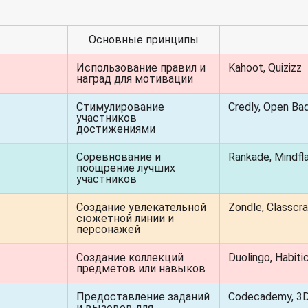
Основные принципы
Использование правил и
Kahoot, Quizizz
наград для мотивации
Стимулирование
Credly, Open Ba
участников
достижениями
Соревнование и
Rankade, Mindfl
поощрение лучших
участников
Создание увлекательной
Zondle, Classcra
сюжетной линии и
персонажей
Создание коллекций
Duolingo, Habiti
предметов или навыков
Предоставление заданий
Codecademy, 3
и вызовов для