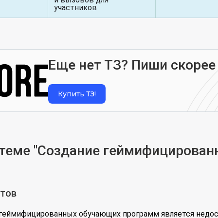
участников
Еще нет ТЗ? Пиши скорее
Купить ТЗ!
теме "Создание геймифицирова
нтов
 геймифицированных обучающих программ является недос