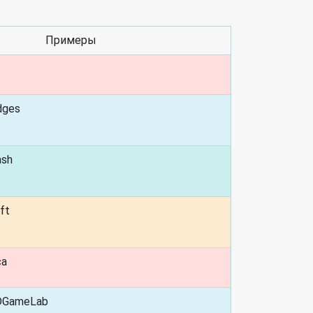
Примеры
dges
ash
ft
ca
DGameLab