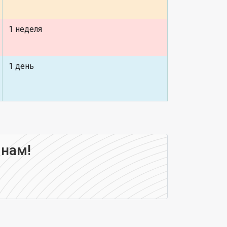
1 неделя
1 день
 нам!