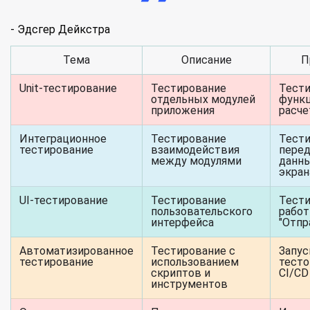
- Эдсгер Дейкстра
Тема
Описание
П
Unit-тестирование
Тестирование
Тест
отдельных модулей
функ
приложения
расч
Интеграционное
Тестирование
Тест
тестирование
взаимодействия
перед
между модулями
данн
экра
UI-тестирование
Тестирование
Тест
пользовательского
работ
интерфейса
"Отпр
Автоматизированное
Тестирование с
Запус
тестирование
использованием
тесто
скриптов и
CI/CD
инструментов