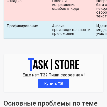
Отладка
Поиск и
Испр
исправление
бага с
ошибок в коде
неко
отоб
текст
Профилирование
Анализ
Иден
производительности
медл
приложения
участ
Еще нет ТЗ? Пиши скорее нам!
Купить ТЗ!
Основные проблемы по теме