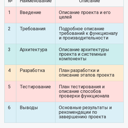
№
Наименование
Описание
1
Введение
Описание проекта и его
целей
2
Требования
Подробное описание
требований к функционалу
и производительности
3
Архитектура
Описание архитектуры
проекта и системные
компоненты
4
Разработка
План разработки и
описание этапов проекта
5
Тестирование
План тестирования и
описание способов
проверки функционала
6
Выводы
Основные результаты и
рекомендации по
завершению проекта