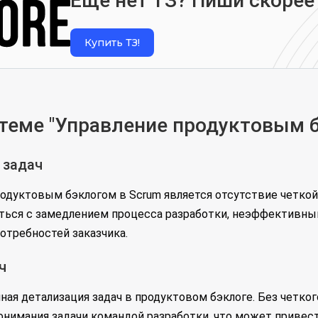
Еще нет ТЗ? Пиши скорее
Купить ТЗ!
теме "Управление продуктовым б
 задач
одуктовым бэклогом в Scrum является отсутствие четкой 
ться с замедлением процесса разработки, неэффективным
требностей заказчика.
ч
ная детализация задач в продуктовом бэклоге. Без четко
нимания задачи командой разработки, что может привест